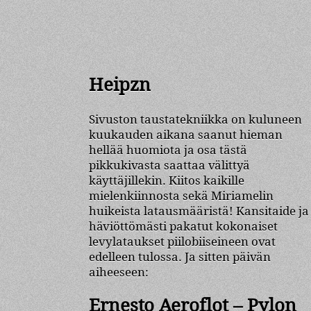
Heipzn
Sivuston taustatekniikka on kuluneen
kuukauden aikana saanut hieman
hellää huomiota ja osa tästä
pikkukivasta saattaa välittyä
käyttäjillekin. Kiitos kaikille
mielenkiinnosta sekä Miriamelin
huikeista latausmääristä! Kansitaide ja
häviöttömästi pakatut kokonaiset
levylataukset piilobiiseineen ovat
edelleen tulossa. Ja sitten päivän
aiheeseen:
Ernesto Aeroflot – Pylon