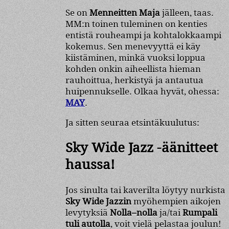
Se on
Menneitten Maja
jälleen, taas.
MM:n toinen tuleminen on kenties
entistä rouheampi ja kohtalokkaampi
kokemus. Sen menevyyttä ei käy
kiistäminen, minkä vuoksi loppua
kohden onkin aiheellista hieman
rauhoittua, herkistyä ja antautua
huipennukselle. Olkaa hyvät, ohessa:
MAY
.
Ja sitten seuraa etsintäkuulutus:
Sky Wide Jazz -äänitteet
haussa!
Jos sinulta tai kaverilta löytyy nurkista
Sky Wide Jazzin
myöhempien aikojen
levytyksiä
Nolla–nolla
ja/tai
Rumpali
tuli autolla
, voit vielä pelastaa joulun!