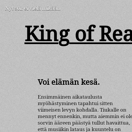
Nyt soi: 
ei vielä mikään
Kin
g
of Rea
Voi elämän kesä.
Ensimmäinen aikataulusta
myöhästyminen tapahtui sitten
viimeisen levyn kohdalla. Tiukalle on
mennyt ennenkin, mutta aiemmin ei ol
sorvin ääreen päästyä tullut havaittua,
että musiikin lataus ja kuuntelu on