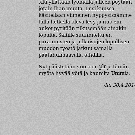
silti yllättään lyömällä jälleen pöytään
jotain ihan muuta. Ensi kuussa
käsitellään viimeinen hyppysissämme
tällä hetkellä oleva levy ja nuo em.
aukot pyritään tilkitsemään ainakin
lopulta. Saitille suunniteltujen
parannusten ja julkaisujen lopullisen
muodon työstö jatkuu samalla
päätähuimaavalla tahdilla.
Nyt päästetään vuoroon
plr
ja tämän
myötä hyvää yötä ja kauniita
Unim
ia.
-lm 30.4.201