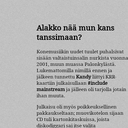
Alakko nää mun kans
tanssimaan?
Konemusiikin uudet tuulet puhalsivat
sisään valtaistuinsalin nurkista vuonn
2001, muun muassa Palonkylästä.
Lukemattomilla nimillä ennen ja
jälkeen tunnettu
Kandy
liittyi KRR-
kaartiin julkaisullaan
#include
mainstream
ja jälleen oli tarjolla jotain
ihan muuta.
Julkaisu oli myös poikkeuksellinen
pakkaukseltaan; muovikotelon sijaan
CD tuli kartonkitaskuissa, joista
diskodiggari sai itse valita