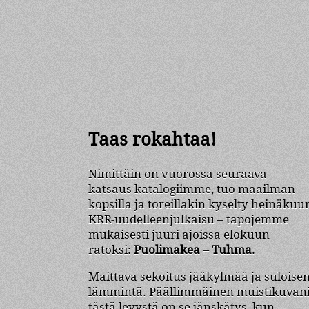
Taas rokahtaa!
Nimittäin on vuorossa seuraava
katsaus katalogiimme, tuo maailman
kopsilla ja toreillakin kyselty heinäkuu
KRR-uudelleenjulkaisu – tapojemme
mukaisesti juuri ajoissa elokuun
ratoksi:
Puolimakea – Tuhma
.
Maittava sekoitus jääkylmää ja suloise
lämmintä. Päällimmäinen muistikuvan
tästä levystä on se jänskätys, kun