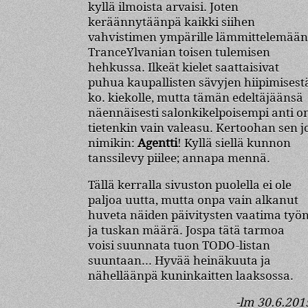
kyllä ilmoista arvaisi. Joten
keräännytäänpä kaikki siihen
vahvistimen ympärille lämmittelemään
TranceYlvanian toisen tulemisen
hehkussa. Ilkeät kielet saattaisivat
puhua kaupallisten sävyjen hiipimisest
ko. kiekolle, mutta tämän edeltäjäänsä
näennäisesti salonkikelpoisempi anti o
tietenkin vain valeasu. Kertoohan sen j
nimikin:
Agentti
! Kyllä siellä kunnon
tanssilevy piilee; annapa mennä.
Tällä kerralla sivuston puolella ei ole
paljoa uutta, mutta onpa vain alkanut
huveta näiden päivitysten vaatima työ
ja tuskan määrä. Jospa tätä tarmoa
voisi suunnata tuon TODO-listan
suuntaan... Hyvää heinäkuuta ja
nähelläänpä kuninkaitten laaksossa.
-lm 30.6.201