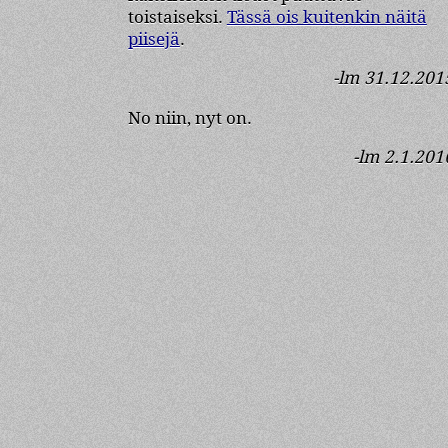
toistaiseksi.
Tässä ois kuitenkin näitä
piisejä
.
-lm 31.12.201
No niin, nyt on.
-lm 2.1.201