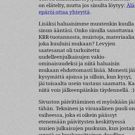
on elätelty, mutta jos sinulta löytyy:
Älä
epäröi ottaa yhteyttä
.
Lisäksi haluaisimme muutenkin kuulla
sinun ääntäsi. Onko sinulla sanottavaa
KRR-tuotannosta, muistoja, materiaalia
joka kuuluisi mukaan? Levyjen
saatesanat oli tarkoitettu
uudelleenjulkaisujen vakio-
ominaisuudeksi ja niitä haluaisin
mukaan ehdottomasti lisää. Monesti jäi
kysymättä ajoissa ja silloin, kun kysyi,
jäi toisaalta usein vastaus saamatta. Ka
niitä vois jälkeenpäinkin täydennellä. :)
Sivuston päivittäminen ei myöskään jä
tähän. Tekninen ja visuaalinen puoli on
vaiheessa, joka ei oikein päässyt
etenemään päivitysten keskittyessä
uusien julkaisujen puskuun, kun jostai