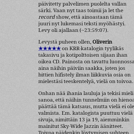
päivitetty palvelimen puolelta vallan
särki. Vaan nyt taas toimii ja let the
record
show, että ainoastaan tämä
juuri nyt lukemasi teksti myöhästyi.
Levy oli ajallaan (~23:59:07).
Levystä puheen ollen,
Oliverin
★★★★★
on KRR-katalogin tyylikäs
takasivu ja kotipolttoisen sijaan ihan
oikea CD. Painosta on tavattu luonnoss
aina näihin päiviin saakka, joten jos
bittien hifistely ilman liikkuvia osia on
mielestäsi teeskentelyä, vielä on toivoa.
Onhan nää ihania lauluja ja tekisi mieli
sanoa, että näihin tunnelmiin on hieno
päättää tämä katsaus, mutta vielä ei ol
valmista. Em. katalogista puuttuu vielä
sivuja, nimittäin 13 ja 19, aiemminkin
mainitut Sky-Wide Jazzin äänitteet.
Toivoa näidenkin löytymisen suhteen