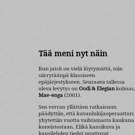
Tää meni nyt näin
Kun jatsit on vielä löytymättä, niin
siirrytäänpä klassiseen
epäjärjestykseen. Seuraava tallessa
oleva levytys on
Oodi & Elegian
kolmas,
Mae-enga
(2001).
Sen verran yllättäen ratkaisuun
päädyttiin, että kuvanlukijaoperaattori
yhytettiin vuotta vaihtamasta kaukana
koneistostaan. Elikä kansikuva ja
kansilehden tiedot puuttuvat