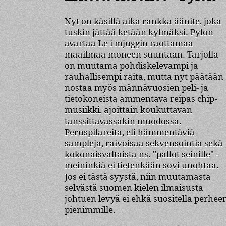
Nyt on käsillä aika rankka äänite, joka
tuskin jättää ketään kylmäksi. Pylon
avartaa Le i mjuggin raottamaa
maailmaa moneen suuntaan. Tarjolla
on muutama pohdiskelevampi ja
rauhallisempi raita, mutta nyt päätään
nostaa myös männävuosien peli- ja
tietokoneista ammentava reipas chip-
musiikki, ajoittain koukuttavan
tanssittavassakin muodossa.
Peruspilareita, eli hämmentäviä
sampleja, raivoisaa sekvensointia sekä
kokonaisvaltaista ns. "pallot seinille" -
meininkiä ei tietenkään sovi unohtaa.
Jos ei tästä syystä, niin muutamasta
selvästä suomen kielen ilmaisusta
johtuen levyä ei ehkä suositella perhee
pienimmille.