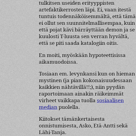
tulkitsen useiden erityyppisten
artefaktikerrosten läpi. Ei, vaan itestä
tuntuis todennäköisemmältä, että tämä
ei ollut sen suunnitelmallisempaa, kuin
että pojat kävi bärräyttään demon ja se
kuulosti T-luusta sen verran hyvältä,
että se piti saada katalogiin oitis.
En moiti, myöskään hypoteettisissa
aikamuodoissa.
Tosiaan em. levynkansi kun on hieman
mystinen (ja pian kokonaisuudessaan
kaikkien nähtävillä!!;), niin pyydän
raportoimaan ainakin räikeimmät
virheet vaikkapa tuolla
sosiaalisen
median
puolella.
Kiitokset tämänkertaisesta
onnistumisesta, Asko, Etä-Antti sekä
Lähi-Tanja.