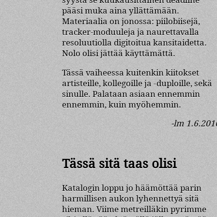
syystä se kuukausittainen deadline
pääsi muka aina yllättämään.
Materiaalia on jonossa: piilobiisejä,
tracker-moduuleja ja naurettavalla
resoluutiolla digitoitua kansitaidetta.
Nolo olisi jättää käyttämättä.
Tässä vaiheessa kuitenkin kiitokset
artisteille, kollegoille ja -duploille, sekä
sinulle. Palataan asiaan ennemmin
ennemmin, kuin myöhemmin.
-lm 1.6.201
Tässä sitä taas olisi
Katalogin loppu jo häämöttää parin
harmillisen aukon lyhennettyä sitä
hieman. Viime metreilläkin pyrimme