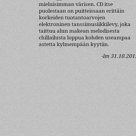
mieluisimman värisen. CD itse
puolestaan on puitteissaan erittäin
korkeiden tuotantoarvojen
elektroninen tanssimusiikkilevy, joka
taittuu alun makean melodisesta
chillailusta loppua kohden useampaa
astetta kylmempään kyytiin.
-lm 31.10.201